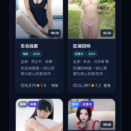
99:29
91:50
无名档案
狂潮回响
电影
2024
纪录片
2024
主演：
河正宇、梁朝伟
主演：
张译、刘亦菲 等
等
无名档案是一部以惊
狂潮回响是一部以爱
悚为核心的影视作
情为核心的影视作
品，围绕危机、反转
品，围绕危机、反转
与人物成长展开，整
与人物成长展开，整
9,879
7.8
21,497
7.2
惊悚
爱情
体节奏紧凑，值得推
体节奏紧凑，值得推
荐观看。
荐观看。
英国
日本
独播
连载中
99:08