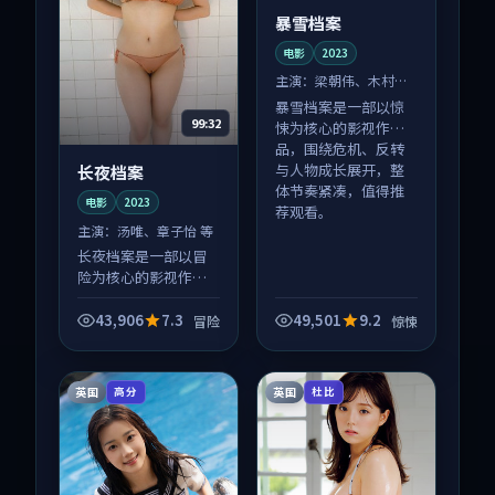
暴雪档案
电影
2023
主演：
梁朝伟、木村拓
哉 等
暴雪档案是一部以惊
99:32
悚为核心的影视作
品，围绕危机、反转
与人物成长展开，整
长夜档案
体节奏紧凑，值得推
电影
2023
荐观看。
主演：
汤唯、章子怡 等
长夜档案是一部以冒
险为核心的影视作
品，围绕危机、反转
与人物成长展开，整
43,906
7.3
49,501
9.2
冒险
惊悚
体节奏紧凑，值得推
荐观看。
英国
英国
高分
杜比