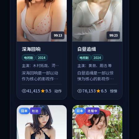
99:13
99:23
深海回响
白昼追缉
电视剧
2024
电视剧
2024
主演：
木村拓哉、河正
主演：
黄渤、周迅 等
宇 等
深海回响是一部以动
白昼追缉是一部以惊
作为核心的影视作
悚为核心的影视作
品，围绕危机、反转
品，围绕危机、反转
与人物成长展开，整
与人物成长展开，整
41,415
9.5
76,153
6.5
动作
惊悚
体节奏紧凑，值得推
体节奏紧凑，值得推
荐观看。
荐观看。
日本
日本
杜比
连载中