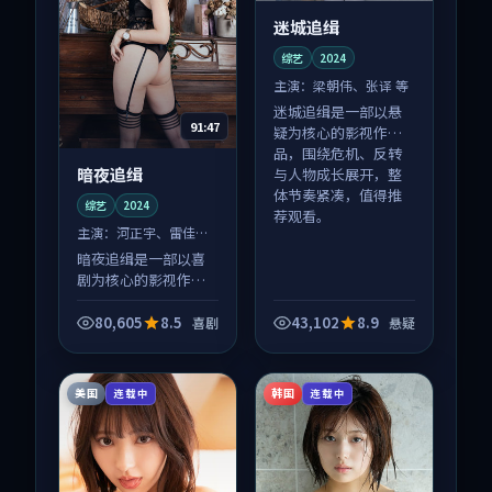
迷城追缉
综艺
2024
主演：
梁朝伟、张译 等
迷城追缉是一部以悬
91:47
疑为核心的影视作
品，围绕危机、反转
暗夜追缉
与人物成长展开，整
体节奏紧凑，值得推
综艺
2024
荐观看。
主演：
河正宇、雷佳音
等
暗夜追缉是一部以喜
剧为核心的影视作
品，围绕危机、反转
与人物成长展开，整
80,605
8.5
43,102
8.9
喜剧
悬疑
体节奏紧凑，值得推
荐观看。
美国
韩国
连载中
连载中