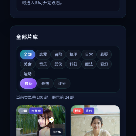
时进入即可开始观看。
全部片库
全部
恋爱
冒险
机甲
日常
悬疑
美食
音乐
武侠
科幻
魔法
奇幻
运动
最新
最热
评分
当前类型共
100
部，展示前
24
部
中国
韩国
连载中
院线
99:26