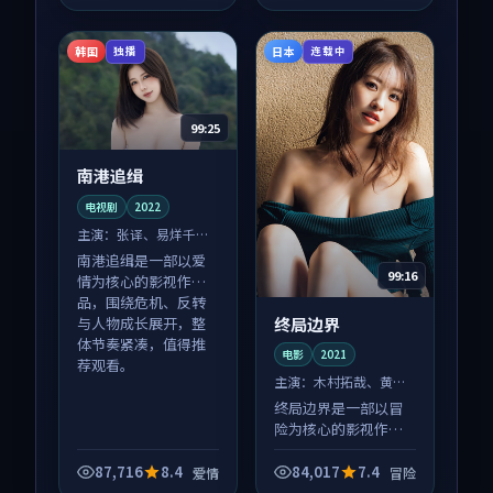
荐观看。
韩国
日本
独播
连载中
99:25
南港追缉
电视剧
2022
主演：
张译、易烊千玺
等
南港追缉是一部以爱
99:16
情为核心的影视作
品，围绕危机、反转
终局边界
与人物成长展开，整
体节奏紧凑，值得推
电影
2021
荐观看。
主演：
木村拓哉、黄渤
等
终局边界是一部以冒
险为核心的影视作
品，围绕危机、反转
与人物成长展开，整
87,716
8.4
84,017
7.4
爱情
冒险
体节奏紧凑，值得推