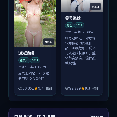
99:33
零号追缉
综艺
2023
主演：
梁朝伟、雷佳音
等
零号追缉是一部以惊
99:40
悚为核心的影视作
品，围绕危机、反转
逆光追缉
与人物成长展开，整
体节奏紧凑，值得推
纪录片
2021
荐观看。
主演：
易烊千玺、木村
拓哉 等
逆光追缉是一部以犯
罪为核心的影视作
品，围绕危机、反转
与人物成长展开，整
50,051
9.4
92,379
9.3
犯罪
惊悚
体节奏紧凑，值得推
荐观看。