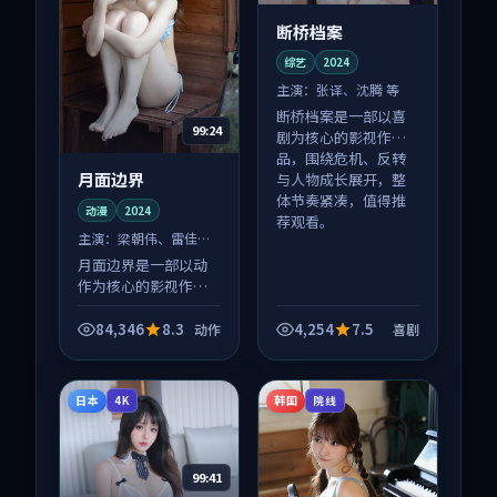
断桥档案
综艺
2024
主演：
张译、沈腾 等
断桥档案是一部以喜
99:24
剧为核心的影视作
品，围绕危机、反转
月面边界
与人物成长展开，整
体节奏紧凑，值得推
动漫
2024
荐观看。
主演：
梁朝伟、雷佳音
等
月面边界是一部以动
作为核心的影视作
品，围绕危机、反转
与人物成长展开，整
84,346
8.3
4,254
7.5
动作
喜剧
体节奏紧凑，值得推
荐观看。
日本
韩国
4K
院线
99:41