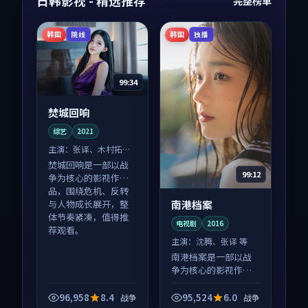
日韩影视 - 精选推荐
完整榜单
韩国
韩国
院线
独播
99:34
焚城回响
综艺
2021
主演：
张译、木村拓哉
等
焚城回响是一部以战
99:12
争为核心的影视作
品，围绕危机、反转
南港档案
与人物成长展开，整
体节奏紧凑，值得推
电视剧
2016
荐观看。
主演：
沈腾、张译 等
南港档案是一部以战
争为核心的影视作
品，围绕危机、反转
与人物成长展开，整
96,958
8.4
95,524
6.0
战争
战争