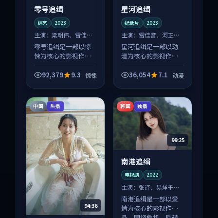
零号追缉
星河追缉
综艺
2023
纪录片
2023
主演：
梁朝伟、雷佳音
主演：
雷佳音、河正宇
等
等
零号追缉是一部以惊
星河追缉是一部以动
悚为核心的影视作
漫为核心的影视作
品，围绕危机、反转
品，围绕危机、反转
与人物成长展开，整
与人物成长展开，整
92,379
9.3
36,054
7.1
惊悚
动漫
体节奏紧凑，值得推
体节奏紧凑，值得推
荐观看。
荐观看。
中国
韩国
热播
独播
99:25
南港追缉
电视剧
2022
主演：
张译、易烊千玺
等
南港追缉是一部以爱
94:36
情为核心的影视作
品，围绕危机、反转