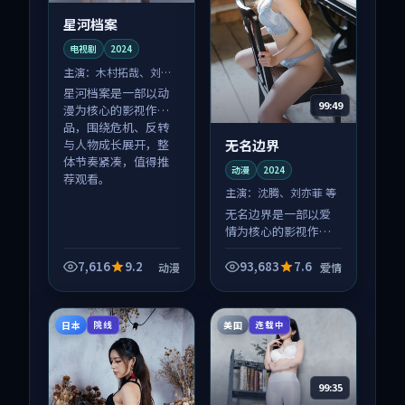
星河档案
电视剧
2024
主演：
木村拓哉、刘亦
菲 等
星河档案是一部以动
99:49
漫为核心的影视作
品，围绕危机、反转
无名边界
与人物成长展开，整
体节奏紧凑，值得推
动漫
2024
荐观看。
主演：
沈腾、刘亦菲 等
无名边界是一部以爱
情为核心的影视作
品，围绕危机、反转
与人物成长展开，整
7,616
9.2
93,683
7.6
动漫
爱情
体节奏紧凑，值得推
荐观看。
日本
美国
院线
连载中
99:35