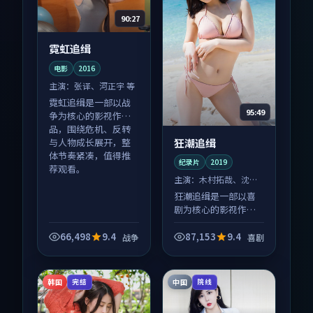
90:27
霓虹追缉
电影
2016
主演：
张译、河正宇 等
霓虹追缉是一部以战
95:49
争为核心的影视作
品，围绕危机、反转
狂潮追缉
与人物成长展开，整
体节奏紧凑，值得推
纪录片
2019
荐观看。
主演：
木村拓哉、沈腾
等
狂潮追缉是一部以喜
剧为核心的影视作
品，围绕危机、反转
与人物成长展开，整
66,498
9.4
87,153
9.4
战争
喜剧
体节奏紧凑，值得推
荐观看。
韩国
中国
完结
院线