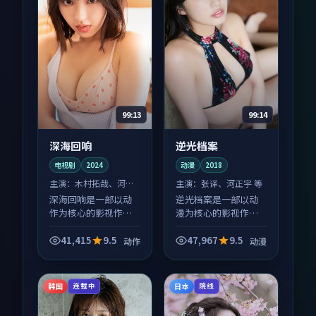
99:13
99:14
深海回响
逆光档案
电视剧
2024
动漫
2018
主演：
木村拓哉、河正
主演：
张译、河正宇 等
宇 等
深海回响是一部以动
逆光档案是一部以动
作为核心的影视作
漫为核心的影视作
品，围绕危机、反转
品，围绕危机、反转
与人物成长展开，整
与人物成长展开，整
41,415
9.5
47,967
9.5
动作
动漫
体节奏紧凑，值得推
体节奏紧凑，值得推
荐观看。
荐观看。
韩国
日本
连载中
院线