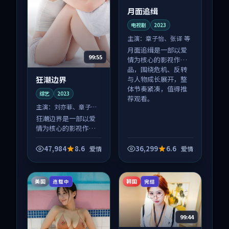
月面追缉
电视剧
2023
主演：
章子怡、张译 等
月面追缉是一部以爱
99:55
情为核心的影视作
品，围绕危机、反转
狂潮边界
与人物成长展开，整
体节奏紧凑，值得推
综艺
2023
荐观看。
主演：
刘亦菲、章子怡
等
狂潮边界是一部以爱
情为核心的影视作
品，围绕危机、反转
与人物成长展开，整
47,984
8.6
36,299
6.6
爱情
爱情
体节奏紧凑，值得推
荐观看。
美国
韩国
连载中
完结
99:44