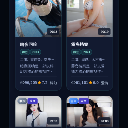
99:13
99:19
暗夜回响
雾岛档案
综艺
2023
综艺
2023
主演：
雷佳音、章子怡
主演：
周迅、木村拓哉
等
等
暗夜回响是一部以科
雾岛档案是一部以爱
幻为核心的影视作
情为核心的影视作
品，围绕危机、反转
品，围绕危机、反转
与人物成长展开，整
与人物成长展开，整
96,205
7.2
61,101
6.0
科幻
爱情
体节奏紧凑，值得推
体节奏紧凑，值得推
荐观看。
荐观看。
中国
日本
院线
完结
99:33
98:00