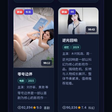
体节奏紧凑，值得推
体节奏紧凑，值得推
荐观看。
荐观看。
韩国
韩国
杜比
4K
99:43
逆光回响
综艺
2019
主演：
木村拓哉、周迅
等
逆光回响是一部以科
99:12
幻为核心的影视作
品，围绕危机、反转
零号边界
与人物成长展开，整
体节奏紧凑，值得推
电影
2015
荐观看。
主演：
刘亦菲、黄渤 等
零号边界是一部以喜
剧为核心的影视作
品，围绕危机、反转
与人物成长展开，整
92,894
9.0
90,836
7.4
喜剧
科幻
体节奏紧凑，值得推