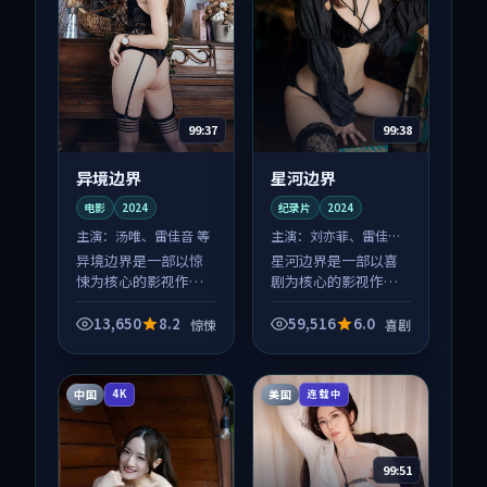
99:37
99:38
异境边界
星河边界
电影
2024
纪录片
2024
主演：
汤唯、雷佳音 等
主演：
刘亦菲、雷佳音
等
异境边界是一部以惊
星河边界是一部以喜
悚为核心的影视作
剧为核心的影视作
品，围绕危机、反转
品，围绕危机、反转
与人物成长展开，整
与人物成长展开，整
13,650
8.2
59,516
6.0
惊悚
喜剧
体节奏紧凑，值得推
体节奏紧凑，值得推
荐观看。
荐观看。
中国
美国
4K
连载中
99:51