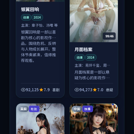
银翼回响
动漫
2024
主演：
章子怡、汤唯 等
银翼回响是一部以喜
99:46
剧为核心的影视作
品，围绕危机、反转
月面档案
与人物成长展开，整
体节奏紧凑，值得推
动漫
2024
荐观看。
主演：
易烊千玺、周迅
等
月面档案是一部以悬
疑为核心的影视作
品，围绕危机、反转
与人物成长展开，整
92,125
7.9
94,273
7.0
喜剧
悬疑
体节奏紧凑，值得推
荐观看。
英国
中国
杜比
独播