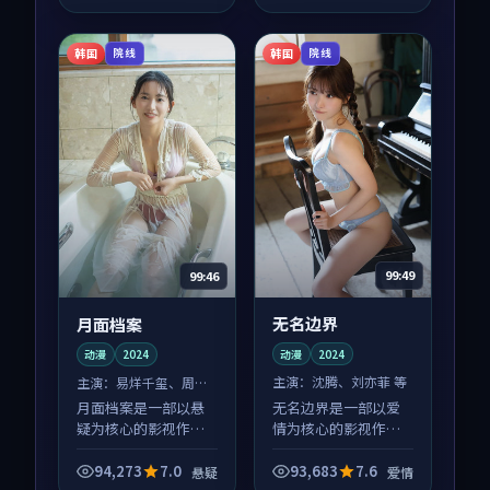
体节奏紧凑，值得推
荐观看。
韩国
韩国
院线
院线
99:49
99:46
无名边界
月面档案
动漫
2024
动漫
2024
主演：
沈腾、刘亦菲 等
主演：
易烊千玺、周迅
等
无名边界是一部以爱
月面档案是一部以悬
情为核心的影视作
疑为核心的影视作
品，围绕危机、反转
品，围绕危机、反转
与人物成长展开，整
与人物成长展开，整
94,273
7.0
93,683
7.6
悬疑
爱情