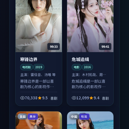
99:33
99:41
寒锋边界
危城追缉
电视剧
2019
电影
2016
主演：
雷佳音、汤唯 等
主演：
木村拓哉、周迅
等
寒锋边界是一部以喜
危城追缉是一部以喜
剧为核心的影视作
剧为核心的影视作
品，围绕危机、反转
品，围绕危机、反转
与人物成长展开，整
与人物成长展开，整
70,338
9.5
12,099
9.4
喜剧
喜剧
体节奏紧凑，值得推
体节奏紧凑，值得推
荐观看。
荐观看。
英国
中国
高分
杜比